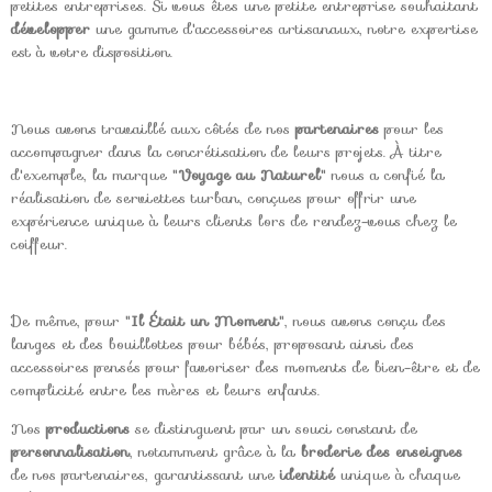
petites entreprises. Si vous êtes une petite entreprise souhaitant
développer
une gamme d'accessoires artisanaux, notre expertise
est à votre disposition.
Nous avons travaillé aux côtés de nos
partenaires
pour les
accompagner dans la concrétisation de leurs projets. À titre
d'exemple, la marque "
Voyage au Naturel
" nous a confié la
réalisation de serviettes turban, conçues pour offrir une
expérience unique à leurs clients lors de rendez-vous chez le
coiffeur.
De même, pour "
Il Était un Moment
", nous avons conçu des
langes et des bouillottes pour bébés, proposant ainsi des
accessoires pensés pour favoriser des moments de bien-être et de
complicité entre les mères et leurs enfants.
Nos
productions
se distinguent par un souci constant de
personnalisation
, notamment grâce à la
broderie des enseignes
de nos partenaires, garantissant une
identité
unique à chaque