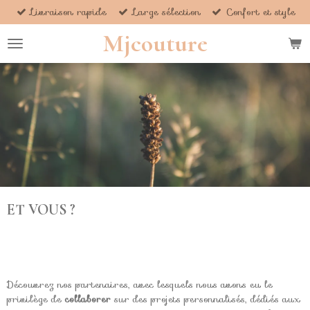
Livraison rapide
Large sélection
Confort et style
Passer
au
Mjcouture
contenu
principal
ET VOUS ?
Découvrez nos partenaires, avec lesquels nous avons eu le
privilège de
collaborer
sur des projets personnalisés, dédiés aux