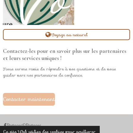
Voyage au naturel
Contactez-les pour en savoir plus sur les partenaires
et leurs services uniques !
Nous serons ravis de répondre à vos questions et de vous
guider vers nos partenaires de confiance.
Contacter maintenant
Partager
Partager
Ce site Web utilise des cookies pour améliorer