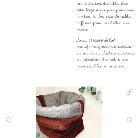
un entretien durable, des
tote bags
pratiques pour vos
sorties, et des
sets de table
raffinés pour embellir vos
repas.
Avec
Maison&Co'
,
transformez votre intérieur
en un cocon chaleureux tout
en adoptant des solutions
responsables et uniques.