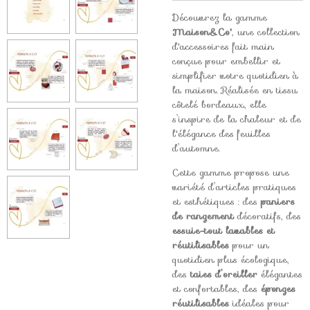
Découvrez la gamme
Maison&Co'
, une collection
d'accessoires fait main
conçue pour embellir et
simplifier votre quotidien à
la maison. Réalisée en tissu
côtelé bordeaux, elle
s’inspire de la chaleur et de
l'élégance des feuilles
d’automne.
Cette gamme propose une
variété d’articles pratiques
et esthétiques : des
paniers
de rangement
décoratifs, des
essuie-tout lavables et
réutilisables
pour un
quotidien plus écologique,
des
taies d’oreiller
élégantes
et confortables, des
éponges
réutilisables
idéales pour