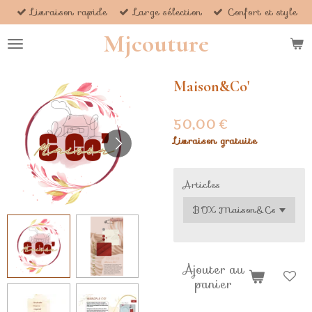
Livraison rapide
Large sélection
Confort et style
Passer
au
Mjcouture
contenu
principal
Maison&Co'
50,00 €
Livraison gratuite
Articles
Ajouter au
panier