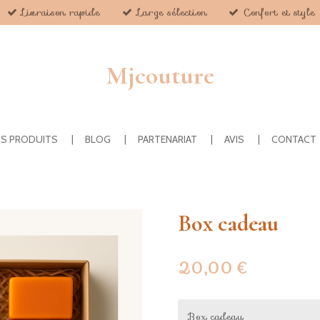
Livraison rapide
Large sélection
Confort et style
Mjcouture
S PRODUITS
BLOG
PARTENARIAT
AVIS
CONTACT
Box cadeau
20,00 €
Box cadeau