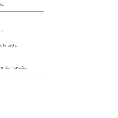
bé.
 :
t la table.
ra des miracles.