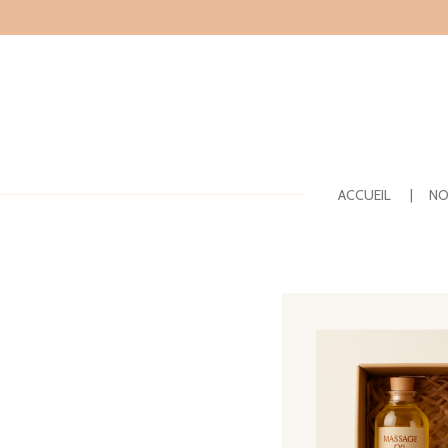
Passer
au
contenu
principal
ACCUEIL
NO