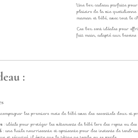
Une box cadeau parfaite pour 
plaisirs de la vie quotidienne 
maman et bébé, avec tout le c
Ces box sont idéales pour offr
fait main, adapté aux besoins
deau :
es
ccompagner les premiers mois de bébé avec des essentiels doux et pr
rs
: idéals pour protéger les vêtements de bébé lors des repas ou des 
é
: une huile nourrissante et apaisante pour des instants de tendress
ue et sécurisé, il évite que la tétine ne tombe ou se perde.