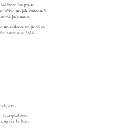
célébrer les petits
et offrir un joli cadeau à
harme fait main.
ir un cadeau original et
 de maman et bébé.
atiques :
régurgitations.
e après le bain.