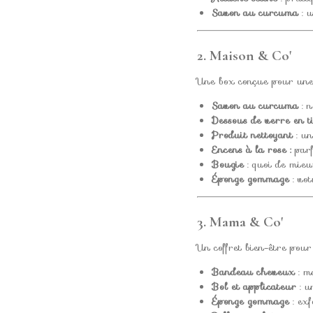
Savon au curcuma
: u
2. Maison & Co'
Une box conçue pour une 
Savon au curcuma
: n
Dessous de verre en t
Produit nettoyant
: un
Encens à la rose :
par
Bougie
: quoi de mieu
Éponge gommage
: vot
3. Mama & Co'
Un coffret bien-être pou
Bandeau cheveux
: m
Bol et applicateur
: u
Éponge gommage
: exf