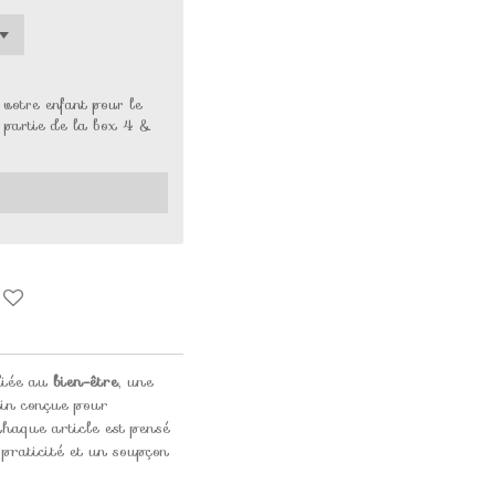
votre enfant pour le
t partie de la box 4 &
diée au
bien-être
, une
main conçue pour
haque article est pensé
 praticité et un soupçon