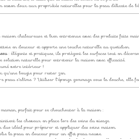
n savon doux aux propriétés naturelles pour la peau délicate de bé
maison chaleureuse et bien entretenue avec des produits faits main
ettoie en douceur et apporte une touche naturelle au quotidien.
issu
: élégants et pratiques, ils protègent les surfaces tout en décoran
e solution naturelle pour entretenir la maison avec efficacité.
fumé votre intérieur !
x qu'une bougie pour rester zen.
re peau s'abîme ? Utiliser l'éponge gommage sous la douche, elle fe
r maman, parfait pour se chouchouter à la maison :
aintient les cheveux en place lors des soins du visage.
n duo idéal pour préparer et appliquer des soins maison.
olie la peau en douceur pour un effet peau neuve.