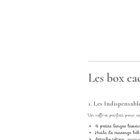
Les box ca
1. Les Indispensabl
Un coffret parfait pour a
4 petits langes bavoi
Huile de massage béb
Attache tétine
: pratiq