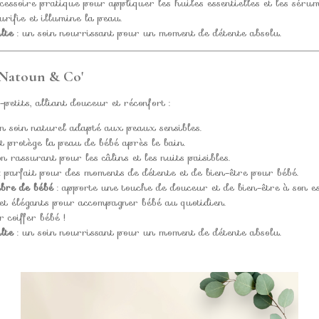
cessoire pratique pour appliquer les huiles essentielles et les sérum
urifie et illumine la peau.
lte
: un soin nourrissant pour un moment de détente absolu.
 Natoun & Co'
petits, alliant douceur et réconfort :
n soin naturel adapté aux peaux sensibles.
t protège la peau de bébé après le bain.
 rassurant pour les câlins et les nuits paisibles.
: parfait pour des moments de détente et de bien-être pour bébé.
bre de bébé
: apporte une touche de douceur et de bien-être à son es
 et élégants pour accompagner bébé au quotidien.
 coiffer bébé !
lte
: un soin nourrissant pour un moment de détente absolu.