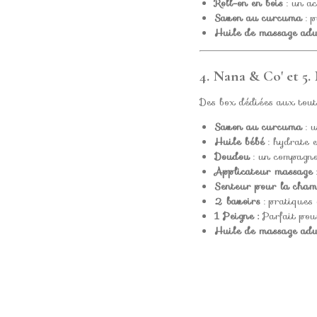
Roll-on en bois
: un ac
Savon au curcuma
: p
Huile de massage adu
4. Nana & Co'
et
5.
Des box dédiées aux tout-
Savon au curcuma
: u
Huile bébé
: hydrate e
Doudou
: un compagnon
Applicateur massage
Senteur pour la cham
2 bavoirs
: pratiques
1 Peigne :
Parfait pour
Huile de massage adu