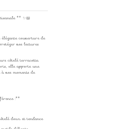
tisanale ** ✨📖
e élégante couverture de
protéger vos lectures
urs côtelé terracotta
ris, elle apporte une
e à vos moments de
fférence :**
côtelé doux et tendance
 motifs délicats