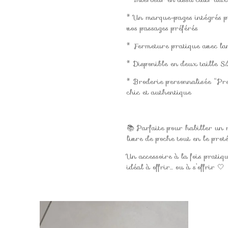
* Un marque-pages intégrés p
vos passages préférés
* Fermeture pratique avec la
* Disponible en deux taille S
* Broderie personnalisée “Pre
chic et authentique
📚 Parfaite pour habiller un
livre de poche tout en le prot
Un accessoire à la fois pratiq
idéal à offrir… ou à s’offrir 🤍