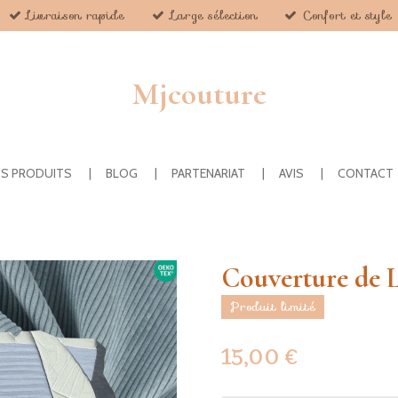
Livraison rapide
Large sélection
Confort et style
Mjcouture
S PRODUITS
BLOG
PARTENARIAT
AVIS
CONTACT
Couverture de L
Produit limité
15,00 €