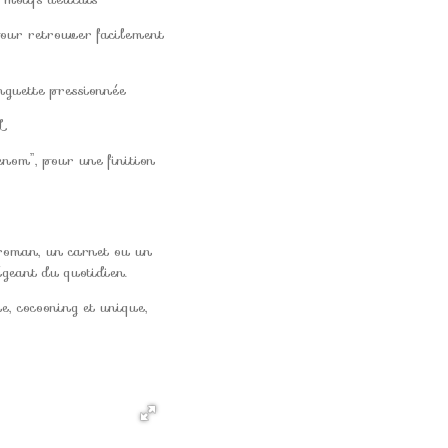
our retrouver facilement
nguette pressionnée
/L
nom”, pour une finition
 roman, un carnet ou un
égeant du quotidien.
ue, cocooning et unique,