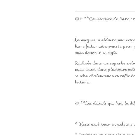
📖✨ **Couverture de livre ar
Laissez-vous séduire par cett
livre faite main, pensée pour 
avec douceur et style.
Réalisée dans un superbe velo
mais aussi dans plusieurs colo
touche chaleureuse et raffiné
lecture.
🌿 **Les détails qui font la di
* Tissu extérieur en velours 
* Intérieur en tissu clair aux